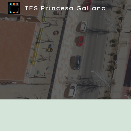
IES Princesa Galiana
Sk