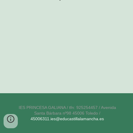
IES PRINCESA GALIANA / tfn: 925254457 / Avenida
Santa Bárbara nº98 45006 Toledo /
45006311.ies@educastillalamancha.es