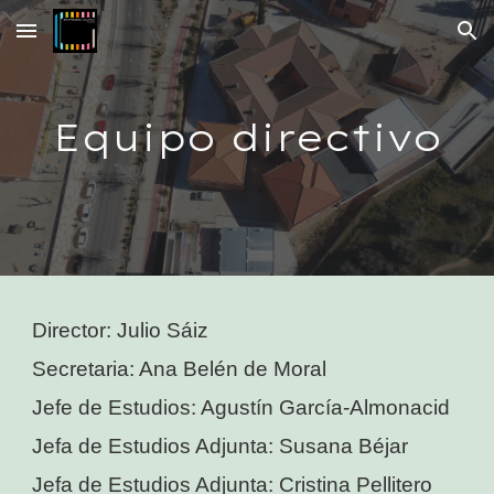
Skip to main content
Skip to navigation
Equipo directivo
Director:
Julio Sáiz
Secretaria:
Ana Belén de Moral
Jefe de Estudios:
Agustín García-Almonacid
Jef
a
de Estudios Adjunt
a
:
Susana Béjar
Jef
a
de Estudios Adjunt
a
:
Cristina Pellitero