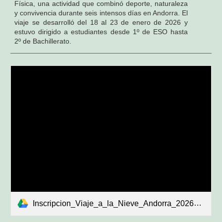
Física, una actividad que combinó deporte, naturaleza
y convivencia durante seis intensos días en Andorra. El
viaje se desarrolló del 18 al 23 de enero de 2026 y
estuvo dirigido a estudiantes desde 1º de ESO hasta
2º de Bachillerato.
Inscripcion_Viaje_a_la_Nieve_Andorra_2026_IES_Princesa_Galiana.pdf